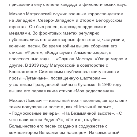
присвоении ему степени кандидата филологических наук.
Михаил Матусовский служил военным корреспондентом
на Западном, Северо-Западном и Втором Белорусском
фронтах. Он был ранен, награжден орденами и
медалями. Во фронтовых газетах регулярно
публиковались его стихотворные фельетоны, частушки и,
конечно, песни. Во время войны вышли сборники его
стихов: «Фронт», «Когда шумит Ильмень-озеро»; в
послевоенные годы — «Слушая Москву», «Улица мира» и
другие. В 1939 году Матусовский в соавторстве с
Константином Симоновым опубликовал книгу стихов и
прозы «Луганчане», посвященную шахтерам —
участникам Гражданской войны в Луганске. В 1940 году
вышла его первая книга стихов «Моя родословная».
Михаил Львович — известный поэт-песенник, автор слов к
таким популярным песням, как «Школьный вальс»,
«Подмосковные вечера», «На Безымянной высоте», «С
чего начинается Родина?», «Летите, голуби».
Большинство его песен создано в содружестве с
композитором Вениамином Баснером. Их совместный