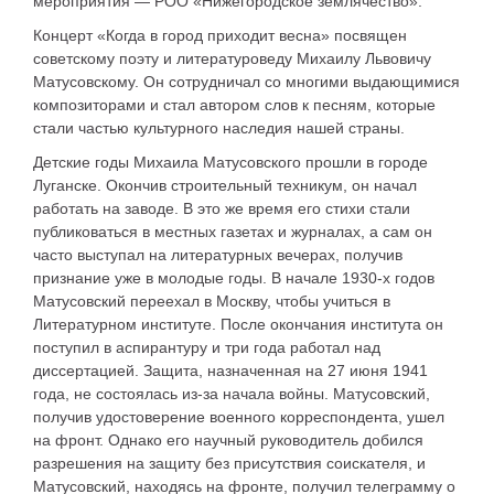
мероприятия — РОО «Нижегородское землячество».
Концерт «Когда в город приходит весна» посвящен
советскому поэту и литературоведу Михаилу Львовичу
Матусовскому. Он сотрудничал со многими выдающимися
композиторами и стал автором слов к песням, которые
стали частью культурного наследия нашей страны.
Детские годы Михаила Матусовского прошли в городе
Луганске. Окончив строительный техникум, он начал
работать на заводе. В это же время его стихи стали
публиковаться в местных газетах и журналах, а сам он
часто выступал на литературных вечерах, получив
признание уже в молодые годы. В начале 1930-х годов
Матусовский переехал в Москву, чтобы учиться в
Литературном институте. После окончания института он
поступил в аспирантуру и три года работал над
диссертацией. Защита, назначенная на 27 июня 1941
года, не состоялась из-за начала войны. Матусовский,
получив удостоверение военного корреспондента, ушел
на фронт. Однако его научный руководитель добился
разрешения на защиту без присутствия соискателя, и
Матусовский, находясь на фронте, получил телеграмму о