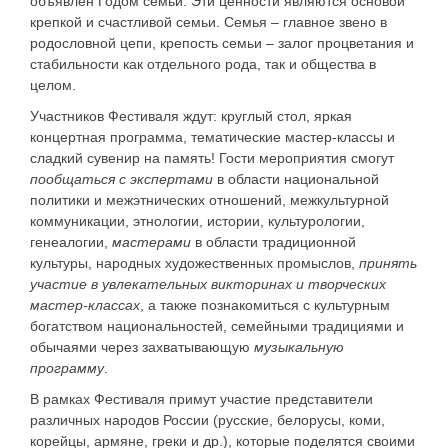
объявлен Годом семьи
. Эти ценности являются основой
крепкой и счастливой семьи. Семья – главное звено в
родословной цепи, крепость семьи – залог процветания и
стабильности как отдельного рода, так и общества в
целом.
Участников Фестиваля ждут: круглый стол, яркая
концертная программа, тематические мастер-классы и
сладкий сувенир на память! Гости мероприятия смогут
пообщаться с экспертами
в области национальной
политики и межэтнических отношений, межкультурной
коммуникации, этнологии, истории, культурологии,
генеалогии,
мастерами
в области традиционной
культуры, народных художественных промыслов,
принять
участие
в увлекательных
викторинах
и творческих
мастер-классах
, а также познакомиться с культурным
богатством национальностей, семейными традициями и
обычаями через захватывающую
музыкальную
программу
.
В рамках Фестиваля примут участие представители
различных народов России (русские, белорусы, коми,
корейцы, армяне, греки и др.), которые поделятся своими