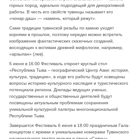
горных пород, идеально подходящий для декоративной
работы. В честь его свойств тувинцы называют его
«чонар-даш» — «камень, который режут».
Сами традиции тувинской резьбы по камню уходят
корнями в прошлое, поэтому нередко можно встретить
изображение фантастических сказочных созданий,
восходящих к мотивам древней мифологии, например,
«арзылан» (лев).
5 июня в 16:00
Фестиваль откроет круглый стол
«Республика Тыва – географический Центр Азии: история,
культура, традиции», в ходе его работы будут освещены
вопросы историко-культурного наследия и туристического
потенциала региона. Доклады ведущих ученых,
государственных и общественных деятелей будут
посвящены актуальным проблемам сохранения
уникальной культурной палитры многонациональной
Республики Тыва.
Завершится Фестиваль
6 июня в 1
8
:
0
0
праздничным Гала-
концертом с яркими и уникальными номерами Тувинского
национального театра музыки и танца «Саяны».