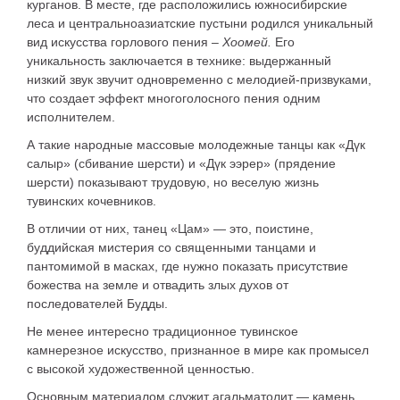
курганов. В месте, где расположились южносибирские
леса и центральноазиатские пустыни родился уникальный
вид искусства горлового пения –
Хоомей.
Его
уникальность заключается в технике: выдержанный
низкий звук звучит одновременно с мелодией-призвуками,
что создает эффект многоголосного пения одним
исполнителем.
А такие народные массовые молодежные танцы как «Дүк
салыр» (сбивание шерсти) и «Дүк ээрер» (прядение
шерсти) показывают трудовую, но веселую жизнь
тувинских кочевников.
В отличии от них, танец «Цам» — это, поистине,
буддийская мистерия со священными танцами и
пантомимой в масках, где нужно показать присутствие
божества на земле и отвадить злых духов от
последователей Будды.
Не менее интересно традиционное тувинское
камнерезное искусство, признанное в мире как промысел
с высокой художественной ценностью.
Основным материалом служит агальматолит — камень