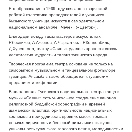
Его образование в 1969 году связано с творческой
работой коллектива преподавателей и учащихся
Кызылского училища искусств в самодеятельном
национальном ансамбле «Чечек» («Цветок»).
Благодаря вкладу таких мастеров искусств, как:
Р.Лесников, А.Аксенов, А.Чыргал-оол, Р.Кенденбиль,
Д.Хуреш-оол, театру «Саяны» удалось пронести сквозь
десятилетия мудрость и талант тувинского народа.
Творческая программа театра основана не только на
самобытном музыкальном и танцевальном фольклоре
тувинцев. Ансамбль также обращается к тувинским
преданиям и мифологии.
В постановках Тувинского национального театра танца и
музыки «Саяны» есть уникальное соединение канонов
религиозной буддийской хореографии и древней
шаманской пластики, оригинальность национальных
костюмов и причудливость древних масок, томная
девичья лиричность и бешеный ритм лихих скакунов,
уникальность тувинского горлового пения, мелодичность и