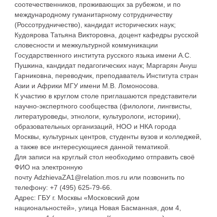
соотечественников, проживающих за рубежом, и по
международному гуманитарному сотрудничеству
(Россотрудничество), кандидат исторических наук;
Кудоярова Татьяна Викторовна, доцент кафедры русской
словесности и межкультурной коммуникации
Государственного института русского языка имени А.С.
Пушкина, кандидат педагогических наук; Маргарян Ануш
Гарниковна, переводчик, преподаватель Института стран
Азии и Африки МГУ имени М.В. Ломоносова.
К участию в круглом столе приглашаются представители
научно-экспертного сообщества (филологи, лингвисты,
литературоведы, этнологи, культурологи, историки),
образовательных организаций, НОО и НКА города
Москвы, культурных центров, студенты вузов и колледжей,
а также все интересующиеся данной тематикой.
Для записи на круглый стол необходимо отправить своё
ФИО на электронную
почту AdzhievaZA1@relation.mos.ru или позвонить по
телефону: +7 (495) 625-79-66.
Адрес: ГБУ г. Москвы «Московский дом
национальностей», улица Новая Басманная, дом 4,