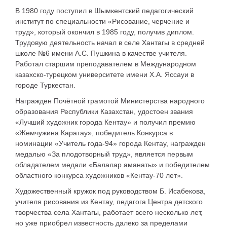
В 1980 году поступил в Шымкентский педагогический
институт по специальности «Рисование, черчение и
труд», который окончил в 1985 году, получив диплом.
Трудовую деятельность начал в селе Хантагы в средней
школе №6 имени А.С. Пушкина в качестве учителя.
Работал старшим преподавателем в Международном
казахско-турецком университете имени Х.А. Яссауи в
городе Туркестан.
Награжден Почётной грамотой Министерства народного
образования Республики Казахстан, удостоен звания
«Лучший художник города Кентау» и получил премию
«Жемчужина Каратау», победитель Конкурса в
номинации «Учитель года-94» города Кентау, награжден
медалью «За плодотворный труд», является первым
обладателем медали «Балалар аманаты» и победителем
областного конкурса художников «Кентау-70 лет».
Художественный кружок под руководством Б. Исабекова,
учителя рисования из Кентау, педагога Центра детского
творчества села Хантагы, работает всего несколько лет,
но уже приобрел известность далеко за пределами