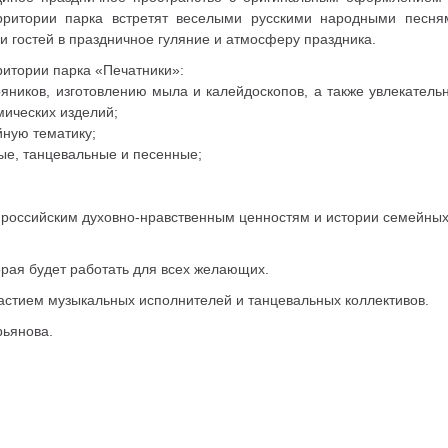
рритории парка встретят веселыми русскими народными песн
 и гостей в праздничное гуляние и атмосферу праздника.
ритории парка «Печатники»:
яников, изготовлению мыла и калейдоскопов, а также увлекатель
мических изделий;
йную тематику;
ые, танцевальные и песенные;
российским духовно-нравственным ценностям и истории семейных
орая будет работать для всех желающих.
астием музыкальных исполнителей и танцевальных коллективов.
рьянова.