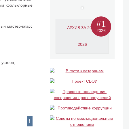
ями фольклорные
#1
ный мастер-класс
АРХИВ ЗА 2011-
2026
2026
 устоев;