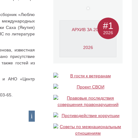
а сборник «Люблю
й международных
#1
ки Саха (Якутия)
АРХИВ ЗА 2011-
2026
ПС по литературе
2026
енова, известная
ано присутствие
 также гостей из
е» и АНО «Центр
03-65.