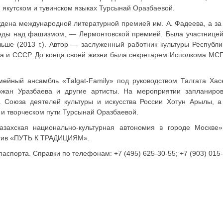
, якутском и тувинском языках Турсынай Оразбаевой.
дена международной литературной премией им. А. Фадеева, а з
беды над фашизмом, — Лермонтовской премией. Была участнице
ольше (2013 г.). Автор — заслуженный работник культуры Республи
тана и СССР. До конца своей жизни была секретарем Исполкома МС
ейный ансамбль «Тalgat-Family» под руководством Талгата Хас
ржан Уразбаева и другие артисты. На мероприятии запланиров
а Союза деятелей культуры и искусства России Хотун Арылы, а
 и творческом пути Турсынай Оразбаевой.
азахская национально-культурная автономия в городе Москв
атив «ПУТЬ К ТРАДИЦИЯМ».
аспорта. Справки по телефонам: +7 (495) 625-30-55; +7 (903) 015-