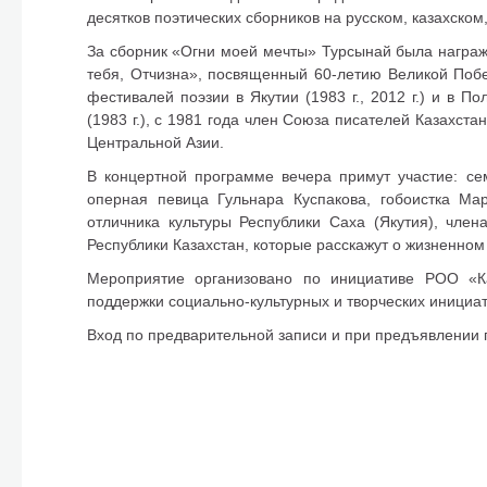
десятков поэтических сборников на русском, казахском
За сборник «Огни моей мечты» Турсынай была награж
тебя, Отчизна», посвященный 60-летию Великой По
фестивалей поэзии в Якутии (1983 г., 2012 г.) и в П
(1983 г.), с 1981 года член Союза писателей Казахс
Центральной Азии.
В концертной программе вечера примут участие: сем
оперная певица Гульнара Куспакова, гобоистка Ма
отличника культуры Республики Саха (Якутия), член
Республики Казахстан, которые расскажут о жизненном
Мероприятие организовано по инициативе РОО «К
поддержки социально-культурных и творческих иници
Вход по предварительной записи и при предъявлении п