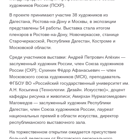
художников России (ПСХР).
В проекте принимают участие 38 художников из
Дагестана, Ростова-на-Дону и Москвы, в экспозиции
представлены 54 работы. Выставка стала итогом
пленэров в Ростове-на-Дону, Новочеркасске, станице
Старочеркасской, Республике Дагестан, Костроме и
Московской области.
Среди участников выставки: Андрей Петрович Алёхин —
заслуженный художник России, член Союза художников
России (СХР); Сухинин Фёдор Афанасьевич — член
Московского союза художников (МСХ), преподаватель
ФГБОУ ВО «Российский государственный университет им.
А.Н. Косыгина (Технологии. Дизайн. Искусство)», доцент
кафедры рисунка и живописи; Амирхан Нурмагомедович
Магомедов — заслуженный художник Республики
Дагестан, член Союза художников России, лауреат
национальных премий в области искусства, директор
республиканского выставочного зала.
На торжественном открытии ожидается присутствие
большой делегации от Ростовского регионального