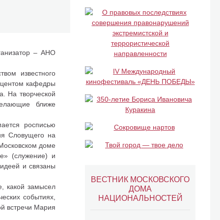
ганизатор – АНО
твом известного
доцентом кафедры
а. На творческой
 желающие ближе
мается росписью
ия Словущего на
 Московском доме
е» (служение) и
 идеей и связаны
ВЕСТНИК МОСКОВСКОГО
е, какой замысел
ДОМА
ческих событиях,
НАЦИОНАЛЬНОСТЕЙ
кой встречи Мария