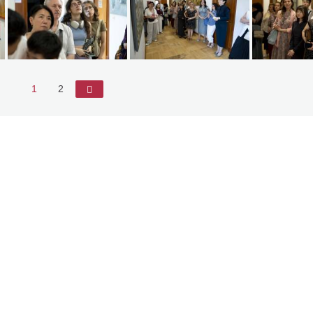
1
2
►