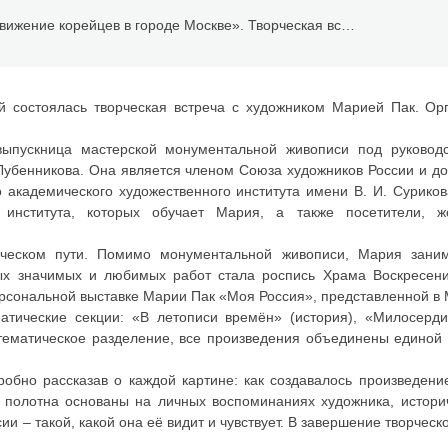
АНО «Молодежное движение корейцев в городе Москве». Творческая встреча с художником Марией Пак
й состоялась творческая встреча с художником Марией Пак. Ор
ыпускница мастерской монументальной живописи под руководс
 Лубенникова. Она является членом Союза художников России и 
 академического художественного института имени В. И. Суриков
го института, которых обучает Мария, а также посетители,
рческом пути. Помимо монументальной живописи, Мария зани
ых значимых и любимых работ стала роспись Храма Воскресен
рсональной выставке Марии Пак «Моя Россия», представленной в
атические секции: «В летописи времён» (история), «Милосерди
а тематическое разделение, все произведения объединены единой
робно рассказав о каждой картине: как создавалось произведени
 полотна основаны на личных воспоминаниях художника, истори
и – такой, какой она её видит и чувствует. В завершение творчес