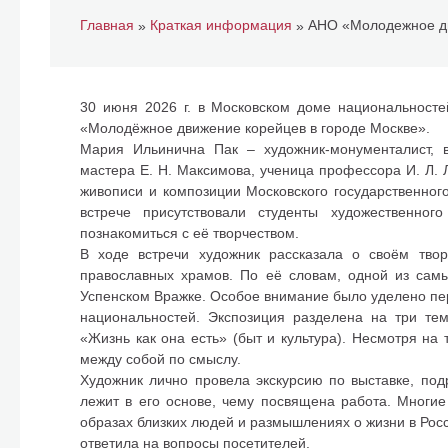
Главная
Краткая информация
»
»
30 июня 2026 г. в Московском доме национальносте
«Молодёжное движение корейцев в городе Москве».
Мария Ильинична Пак – художник-монументалист, в
мастера Е. Н. Максимова, ученица профессора И. Л.
живописи и композиции Московского государственного
встрече присутствовали студенты художественно
познакомиться с её творчеством.
В ходе встречи художник рассказала о своём тво
православных храмов. По её словам, одной из сам
Успенском Вражке. Особое внимание было уделено пе
национальностей. Экспозиция разделена на три тем
«Жизнь как она есть» (быт и культура). Несмотря н
между собой по смыслу.
Художник лично провела экскурсию по выставке, под
лежит в его основе, чему посвящена работа. Многие
образах близких людей и размышлениях о жизни в Росси
ответила на вопросы посетителей.