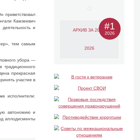
н приветствовал
енгали Камзеевич
#1
 деятельность и
АРХИВ ЗА 2011-
2026
сер», тем самым
2026
оловного убора —
е традиционного
едена прекрасная
ринять участие в
же исполнители:
ную автономию и
под аплодисменты