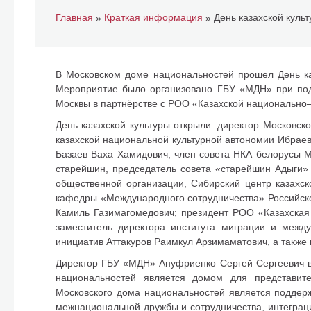
Главная
Краткая информация
»
»
В Московском доме национальностей прошел День ка
Мероприятие было организовано ГБУ «МДН» при под
Москвы в партнёрстве с РОО «Казахской национально
День казахской культуры открыли: директор Московс
казахской национальной культурной автономии Ибраев
Базаев Ваха Хамидович; член совета НКА белорусы М
старейшин, председатель совета «старейшин Адыги»
общественной организации, Сибирский центр казахск
кафедры «Международного сотрудничества» Российско
Камиль Газимагомедович; президент РОО «Казахская
заместитель директора института миграции и межд
инициатив Аттакуров Раимкул Арзимаматович, а также 
Директор ГБУ «МДН» Ануфриенко Сергей Сергеевич в 
национальностей является домом для представит
Московского дома национальностей является поддерж
межнациональной дружбы и сотрудничества, интеграци