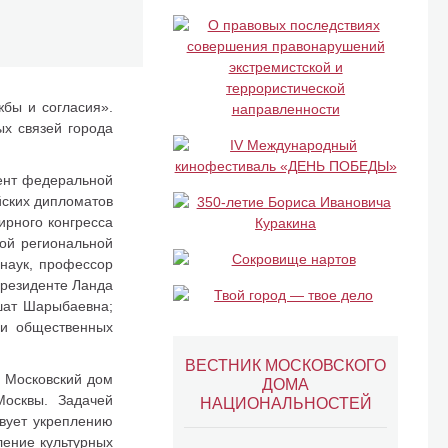
бы и согласия».
х связей города
дент федеральной
йских дипломатов
ирного конгресса
ой региональной
 наук, профессор
президенте Ланда
шат Шарыбаевна;
 и общественных
ВЕСТНИК МОСКОВСКОГО
о Московский дом
ДОМА
Москвы. Задачей
НАЦИОНАЛЬНОСТЕЙ
твует укреплению
ление культурных