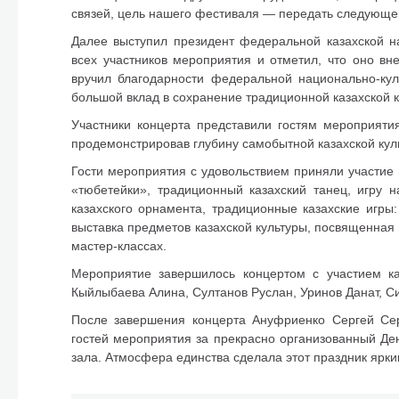
связей, цель нашего фестиваля — передать следующе
Далее выступил президент федеральной казахской н
всех участников мероприятия и отметил, что оно вн
вручил благодарности федеральной национально-кул
большой вклад в сохранение традиционной казахской к
Участники концерта представили гостям мероприяти
продемонстрировав глубину самобытной казахской кул
Гости мероприятия с удовольствием приняли участие 
«тюбетейки», традиционный казахский танец, игру 
казахского орнамента, традиционные казахские игры
выставка предметов казахской культуры, посвященна
мастер-классах.
Мероприятие завершилось концертом с участием ка
Кыйлыбаева Алина, Султанов Руслан, Уринов Данат, С
После завершения концерта Ануфриенко Сергей Сер
гостей мероприятия за прекрасно организованный Де
зала. Атмосфера единства сделала этот праздник яр