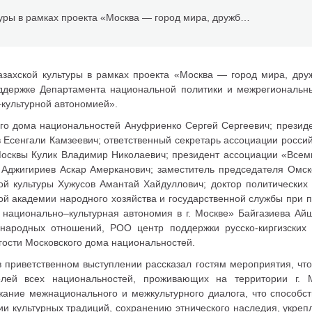
День казахской культуры в рамках проекта «Москва — город мира, дружбы и согласия»
захской культуры в рамках проекта «Москва — город мира, друж
держке Департамента национальной политики и межрегиональны
–культурной автономией».
кого дома национальностей Ануфриенко Сергей Сергеевич; прези
 Есенгали Камзеевич; ответственный секретарь ассоциации росси
осквы Кулик Владимир Николаевич; президент ассоциации «Всем
 Аджигириев Аскар Амерканович; заместитель председателя Омск
ой культуры Хужусов Амантай Хайдуллович; доктор политических
й академии народного хозяйства и государственной службы при 
 национально–культурная автономия в г. Москве» Байгазиева Ай
ународных отношений, РОО центр поддержки русско-киргизских
гости Московского дома национальностей.
приветственном выступлении рассказал гостям мероприятия, чт
елей всех национальностей, проживающих на территории г. 
ание межнационального и межкультурного диалога, что способс
и культурных традиций, сохранению этнического наследия, укреп