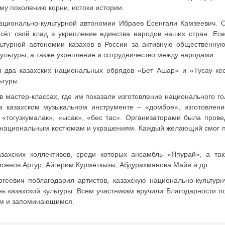
му поколению корни, истоки истории.
ационально-культурной автономии Ибраев Есенгали Камзеевич. О
есёт свой клад в укрепление единства народов наших стран. Ес
ьтурной автономии казахов в России за активную общественную
ультуры, а также укрепление и сотрудничество между народами.
я два казахских национальных обрядов «Бет Ашар» и «Тусау ке
ьтуры.
в мастер-классах, где им показали изготовление национального г
на казахском музыкальном инструменте – «домбре», изготовлени
: «тогузкумалак», «ысак», «бес тас». Организаторами была пров
я национальным костюмам и украшениям. Каждый желающий смог п
захских коллективов, среди которых ансамбль «Япурай», а так
исенов Артур, Айгерим Курметкызы, Абдурахманова Майя и др.
геевич поблагодарил артистов, казахскую национально-культур
нь казахской культуры. Всем участникам вручили Благодарности 
ким и запоминающимся.