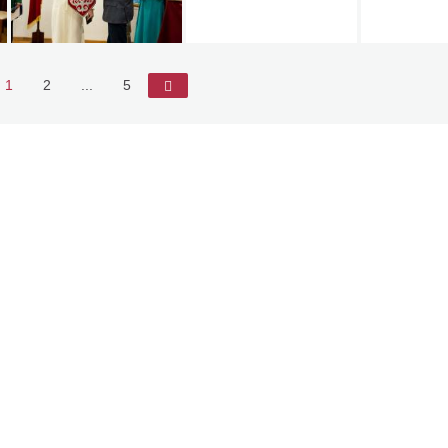
1
2
...
5
►