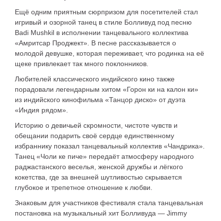
Ещё одним приятным сюрпризом для посетителей стал
игривый и озорной танец в стиле Болливуд под песню
Badi Mushkil в исполнении танцевального коллектива
«Амритсар Проджект». В песне рассказывается о
молодой девушке, которая переживает, что родинка на её
щеке привлекает так много поклонников.
Любителей классического индийского кино также
порадовали легендарным хитом «Горон ки на калон ки»
из индийского кинофильма «Танцор диско» от дуэта
«Индия рядом».
Историю о девичьей скромности, чистоте чувств и
обещании подарить своё сердце единственному
избраннику показал танцевальный коллектив «Чандрика».
Танец «Чоли ке пиче» передаёт атмосферу народного
раджастанского веселья, женской дружбы и лёгкого
кокетства, где за внешней шутливостью скрывается
глубокое и трепетное отношение к любви.
Знаковым для участников фестиваля стала танцевальная
постановка на музыкальный хит Болливуда — Jimmy