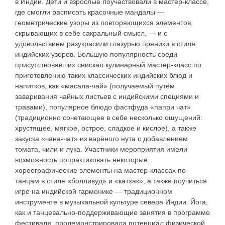
в Индии. Дети и взрослые поучаствовали в мастер-классе,
где смогли расписать красочные мандалы —
геометрические узоры из повторяющихся элементов,
скрывающих в себе сакральный смысл, — и с
удовольствием разукрасили глазурью пряники в стиле
индийских узоров. Большую популярность среди
присутствовавших снискал кулинарный мастер-класс по
приготовлению таких классических индийских блюд и
напитков, как «масала-чай» (получаемый путём
заваривания чайных листьев с индийскими специями и
травами), популярное блюдо фастфуда «папри чат»
(традиционно сочетающее в себе несколько ощущений:
хрустящее, мягкое, острое, сладкое и кислое), а также
закуска «чана-чат» из варёного нута с добавлением
томата, чили и лука. Участники мероприятия имели
возможность попрактиковать некоторые
хореографические элементы на мастер-классах по
танцам в стиле «болливуд» и «катхак», а также поучиться
игре на индийской гармонике — традиционном
инструменте в музыкальной культуре севера Индии. Йога,
как и танцевально-поддерживающие занятия в программе
фестиваля, продемонстрировала потенциал физической