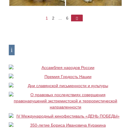
1
2
...
6
►