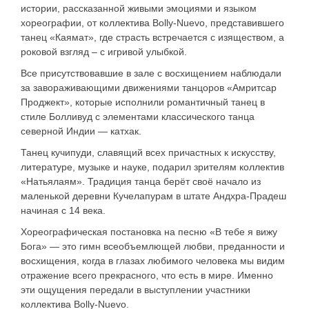
истории, рассказанной живыми эмоциями и языком
хореографии, от коллектива Bolly-Nuevo, представившего
танец «Каямат», где страсть встречается с изяществом, а
роковой взгляд – с игривой улыбкой.
Все присутствовавшие в зале с восхищением наблюдали
за завораживающими движениями танцоров «Амритсар
Проджект», которые исполнили романтичный танец в
стиле Болливуд с элементами классического танца
северной Индии — катхак.
Танец кучипуди, славящий всех причастных к искусству,
литературе, музыке и науке, подарил зрителям коллектив
«Натьялаям». Традиция танца берёт своё начало из
маленькой деревни Кучелапурам в штате Андхра-Прадеш
начиная с 14 века.
Хореографическая постановка на песню «В тебе я вижу
Бога» — это гимн всеобъемлющей любви, преданности и
восхищения, когда в глазах любимого человека мы видим
отражение всего прекрасного, что есть в мире. Именно
эти ощущения передали в выступлении участники
коллектива Bolly-Nuevo.