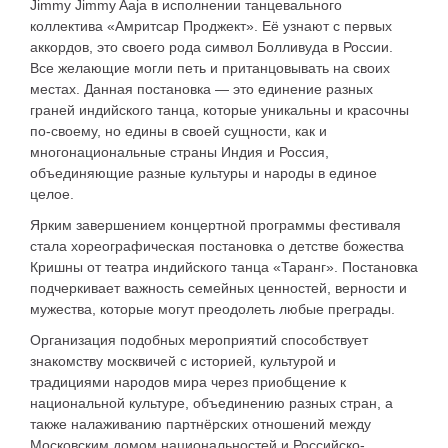
Jimmy Jimmy Aaja в исполнении танцевального
коллектива «Амритсар Проджект». Её узнают с первых
аккордов, это своего рода символ Болливуда в России.
Все желающие могли петь и пританцовывать на своих
местах. Данная постановка — это единение разных
граней индийского танца, которые уникальны и красочны
по-своему, но едины в своей сущности, как и
многонациональные страны Индия и Россия,
объединяющие разные культуры и народы в единое
целое.
Ярким завершением концертной программы фестиваля
стала хореографическая постановка о детстве божества
Кришны от театра индийского танца «Таранг». Постановка
подчеркивает важность семейных ценностей, верности и
мужества, которые могут преодолеть любые преграды.
Организация подобных мероприятий способствует
знакомству москвичей с историей, культурой и
традициями народов мира через приобщение к
национальной культуре, объединению разных стран, а
также налаживанию партнёрских отношений между
Московским домом национальностей и Российско-