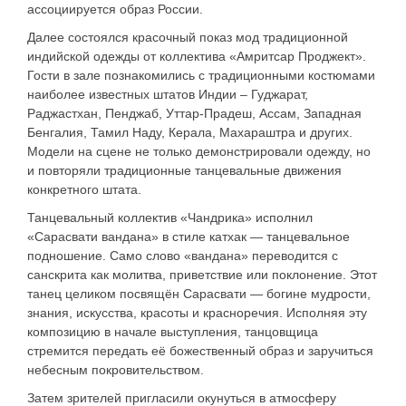
ассоциируется образ России.
Далее состоялся красочный показ мод традиционной
индийской одежды от коллектива «Амритсар Проджект».
Гости в зале познакомились с традиционными костюмами
наиболее известных штатов Индии – Гуджарат,
Раджастхан, Пенджаб, Уттар-Прадеш, Ассам, Западная
Бенгалия, Тамил Наду, Керала, Махараштра и других.
Модели на сцене не только демонстрировали одежду, но
и повторяли традиционные танцевальные движения
конкретного штата.
Танцевальный коллектив «Чандрика» исполнил
«Сарасвати вандана» в стиле катхак — танцевальное
подношение. Само слово «вандана» переводится с
санскрита как молитва, приветствие или поклонение. Этот
танец целиком посвящён Сарасвати — богине мудрости,
знания, искусства, красоты и красноречия. Исполняя эту
композицию в начале выступления, танцовщица
стремится передать её божественный образ и заручиться
небесным покровительством.
Затем зрителей пригласили окунуться в атмосферу