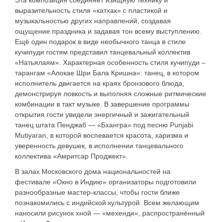
Эта композиция соединяет изящную технику и
выразительность стиля «катхак» с пластикой и
музыкальностью других направлений, создавая
ощущение праздника и задавая тон всему выступлению.
Ещё один подарок в виде необычного танца в стиле
кучипуди гостям представил танцевальный коллектив
«Натьялаям». Характерная особенность стиля кучипуди –
тарангам «Алокае Шри Бала Кришна»: танец, в котором
исполнитель двигается на краях бронзового блюда,
демонстрируя ловкость и выполняя сложные ритмические
комбинации в такт музыке. В завершение программы
открытия гости увидели энергичный и зажигательный
танец штата Пенджаб — «Бхангра» под песню Punjabi
Mutiyaran, в которой воспевается красота, харизма и
уверенность девушек, в исполнении танцевального
коллектива «Амритсар Проджект».
В залах Московского дома национальностей на
фестивале «Окно в Индию» организаторы подготовили
разнообразные мастер-классы, чтобы гости ближе
познакомились с индийской культурой. Всем желающим
наносили рисунок хной — «мехенди», распространённый