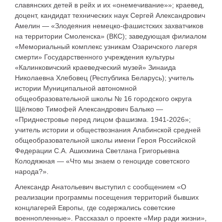
славянских детей в рейх и их «онемечивание»»; краевед,
доцент, кандидат технических наук Сергей Александрович
Амелин — «Злодеяния немецко-фашистских захватчиков
на территории Смоленска» (ВКС); заведующая филиалом
«Мемориальный комплекс узникам Озаричского лагеря
смерти» Государственного учреждения культуры
«Калинковичский краеведческий музей» Зинаида
Николаевна Хлебовец (Республика Беларусь); учитель
истории Муниципальной автономной
общеобразовательной школы № 16 городского округа
Щёлково Тимофей Александрович Балыко —
«Приднестровье перед лицом фашизма. 1941-2026»;
учитель истории и обществознания Алабинской средней
общеобразовательной школы имени Героя Российской
Федерации С.А. Ашихмина Светлана Григорьевна
Колодяжная — «Что мы знаем о геноциде советского
народа?».
Александр Анатольевич выступил с сообщением «О
реализации программы посещения территорий бывших
концлагерей Европы, где содержались советские
военнопленные». Рассказал о проекте «Мир ради жизни»,