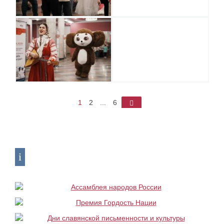
1
2
...
6
►