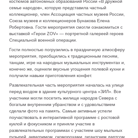
костюмов автономных образований России «В дружной
семье народов», которую представила частный
коллекционер, член Ассоциация частных музеев России,
Союза музеев и коллекционеров Бунакова Елена
Робертовна. Гости мероприятия смогли ознакомиться с
выставкой «Герои ZOV» — портретной галереей героев
Специальной военной операции.
Гости полностью погрузились в праздничную атмосферу
мероприятия, приобщились к традиционным песням,
танцам, игре на народных музыкальных инструментах и,
конечно же, оценили вкусные угощения полевой кухни и
получили навыки приготовления конфет.
Развлекательная часть мероприятия началась на улице
перед входом в здание культурного центра «ЗИЛ». Все
участники могли посетить жилище народов Севера с
богатым внутренним убранством и с удовольствием
сделали фото на память. Самые активные успели
поучаствовать в интерактивной программе с ростовой
куклой и фокусником и приняли участие в
развлекательных программах с участием шоу мыльных
пузырей, аквагримом, скоморохами, гигантским дартсом.