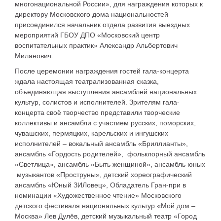
многонациональной России», для награждения которых к
директору Московского дома национальностей
присоединился начальник отдела развития выездных
мероприятий ГБОУ ДПО «Московский центр
воспитательных практик» Александр Альбертович
Миланович.
После церемонии награждения гостей гала-концерта
ждала настоящая театрализованная сказка,
объединяющая выступления ансамблей национальных
культур, солистов и исполнителей. Зрителям гала-
концерта своё творчество представили творческие
коллективы и ансамбли с участием русских, поморских,
чувашских, пермяцких, карельских и ингушских
исполнителей – вокальный ансамбль «Бриллианты»,
ансамбль «Гордость родителей», фольклорный ансамбль
«Светлица», ансамбль «Быть женщиной», ансамбль юных
музыкантов «Проструны», детский хореографический
ансамбль «Юный ЗИЛовец», Обладатель Гран-при в
номинации «Художественное чтение» Московского
детского фестиваля национальных культур «Мой дом –
Москва» Лев Дулёв, детский музыкальный театр «Город