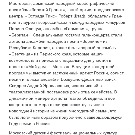
Мастеров», армянский народный хореографический
ансамбль «Золотой Гранат», юный артист продюсерского
центра «Эстрада Тинс» Роберт Штаф, обладатель Гран-
при и лауреат всероссийских и международных конкурсов
Полина Олещук, ансамбль «Гармония», группа
«Беритан». Специальными гостями гала-концерта стали
артисты ансамбля народной песни «Зоряйне» из
Республики Карелия, а также фольклорный ансамбль
«Светлица» из Пермского края, которые нашли
возможность и приехали специально для участия в
проекте «Мой дом — Москва». Ведущим концертной
программы выступил заслуженный артист России, солист
песни и пляски ансамбля Воздушно-Десантных войск
Свидрев Андрей Ярославович, исполнивший в
театрализованной постановке роль отца семейства. В
динамичной манере артисты театра объединили все
концертные номера в единую сюжетную линию
новогодней истории из жизни многодетной семьи, что
было логичным образом приурочено к завершающемуся
Году семьи в России.
Московский детский фестиваль национальных культур