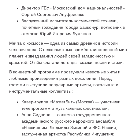
Директор ГБУ «Московский дом национальностей»
Сергей Сергеевич Ануфриенко;
Заслуженный испытатель космической техники,
почётный гражданин города Байконур, полковник в
отставке Юрий Игоревич Лукьянов.
Мечта о космосе — одна из самых древних в истории
человечества. С незапамятных времён таинственный мир
планет и звёзд манил людей своей загадочностью и
красотой. О нём слагали легенды, сказки, песни и стихи.
В концертной программе прозвучали известные хиты и
любимые произведения разных поколений. Перед
гостями выступили популярные артисты, вокальные и
инструментальные коллективы:
Кавер-группа «MasterБит» (Москва) — участники
телепрограмм и музыкальных фестивалей;
Анна Сиднина — солистка государственного
академического русского народного ансамбля
«Россия» им. Людмилы Зыкиной и ВКС России,
заслуженная артистка Республики Ингушетия;