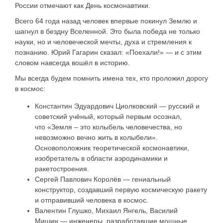
России отмечают как День космонавтики.
Всего 64 года назад человек впервые покинул Землю и
шагнул в бездну Вселенной. Это была победа не только
науки, но и человеческой мечты, духа и стремления к
познанию. Юрий Гагарин сказал: «Поехали!» — и с этим
словом навсегда вошёл в историю.
Мы всегда будем помнить имена тех, кто проложил дорогу
в космос:
Константин Эдуардович Циолковский — русский и
советский учёный, который первым осознал,
что «Земля – это колыбель человечества, но
невозможно вечно жить в колыбели».
Основоположник теоретической космонавтики,
изобретатель в области аэродинамики и
ракетостроения.
Сергей Павлович Королёв — гениальный
конструктор, создавший первую космическую ракету
и отправивший человека в космос.
Валентин Глушко, Михаил Янгель, Василий
Мишин — инженеры, разработавшие мощные