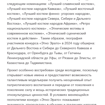
следующим номинациям: «Лучший славянский костюм»,
«Лучший костюм народов Кавказа», «Лучший восточный
костюм», «Лучший костюм финно- угорских народов»,
«Лучший костюм народов Севера, Сибири и Дальнего
Востока», «Лучший костюм народов Африки», «Ретро
национального костюма» , «Этнические мотивы в
современном костюме», «Этнический сценический
костюм в действии» . Таким образом, география
участников конкурса «Этно Эрато» в 2024 году обширна:
от Дальнего Востока и Сибири до Северного Кавказа и
Краснодара, от Оренбурга до Тывы, от Гатчины
Ленинградской области до Уфы, от Рязани до Элисты, от
Казахстана до Таджикистана.
Проект особенно востребован среди молодежи, поскольку
открывает новые имена и предоставляет возможность
талантливым модельерам получить неоценимый опыт
патриотического воспитания и передачи от поколения к
поколению силу и мощь исторических традиционных
этнокультурных ценностей. В условиях меняющейся
геополитики конкурс «Этно-Эрато» показывает
значимость этнокультуры в обычаях и традициях народов,