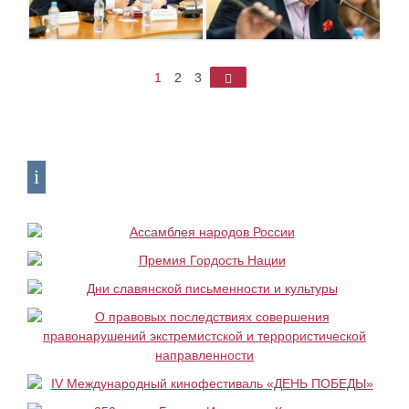
1
2
3
►