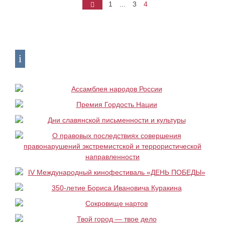
◄
1
...
3
4