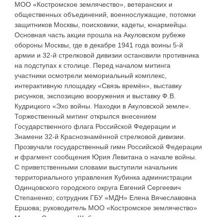
МОО «Костромское землячество», ветеранских и
общественных объединений, военнослужащие, потомки
защитников Москвы, поисковики, кадеты, юнармейцы.
Основная часть акции прошла на Акуловском рубеже
обороны Москвы, где в декабре 1941 года воины 5-й
армии и 32-й стрелковой дивизии остановили противника
на подступах к столице. Перед началом митинга
участники осмотрели мемориальный комплекс,
интерактивную площадку «Связь времён», выставку
рисунков, экспозицию вооружения и выставку Ф.В.
Кудрицкого «Эхо войны. Находки в Акуловской земле».
Торжественный митинг открылся внесением
Государственного флага Российской Федерации и
Знамени 32-й Краснознамённой стрелковой дивизии.
Прозвучали государственный гимн Российской Федерации
и фрагмент сообщения Юрия Левитана о начале войны.
С приветственными словами выступили начальник
территориального управления Кубинка администрации
Одинцовского городского округа Евгений Сергеевич
Степаненко; сотрудник ГБУ «МДН» Елена Вячеславовна
Ершова; руководитель МОО «Костромское землячество»