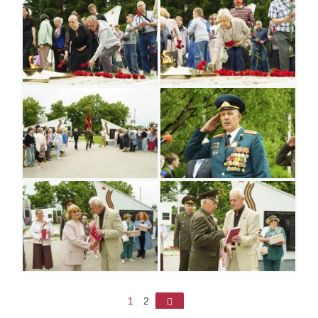
1
2
►