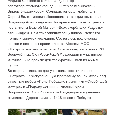
Марина Сергеевна Шибаева; директор
благотворительного фонда «Синтез возможностей»
Виктор Владимирович Солнцев; генерал-лейтенант
Сергей Валентинович Шапошников; гвардии полковник
Владимир Александрович Носарев и настоятель храма в
честь иконы Божией Матери «Всех скорбящих Радость»
отец Андрей.
Память погибших защитников Отечества
почтили минутой молчания. Состоялось возложение
венков и цветов от правительства Москвы, МОО
«Костромское землячество», Союза ветеранов войск РХБЗ
Вооружённых Сил Российской Федерации и участников
митинга. Был произведён трёхкратный залп из 45-мм
пушки.
Во второй половине дня участники посетили парк
«Патриот». В экскурсионную программу вошли музей под
открытым небом «Поле Победы», памятники «Скорбящей
матери» и «Подвигу женщин», главный храм
Вооружённых Сил Российской Федерации и музейный
комплекс «Дорога памяти. 1418 шагов к Победе».