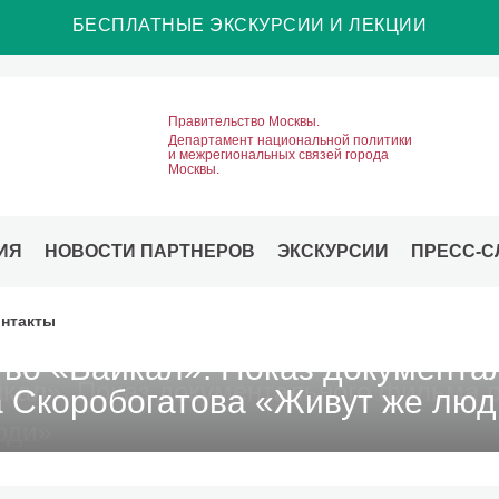
БЕСПЛАТНЫЕ ЭКСКУРСИИ И ЛЕКЦИИ
Правительство Москвы.
Департамент национальной политики
и межрегиональных связей города
Москвы.
ИЯ
НОВОСТИ ПАРТНЕРОВ
ЭКСКУРСИИ
ПРЕСС-С
нтакты
во «Байкал». Показ документа
 Скоробогатова «Живут же люд