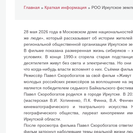
Главная
Краткая информация
»
»
28 мая 2026 года в Московском доме национальносте
же люди», который рассказывает об истории жителей
региональной общественной организации Иркутское зе
В фильме показана размеренная жизнь сибиряков – ж
условиях. В конце 1990-х сгорела старая подстанц
десятилетия живут без света и электричества. Но они
что когда-нибудь власти вспомнят о них. Съёмки фильм
Режиссёр Павел Скоробогатов за свой фильм «Живут
молодых российских режиссёров за воплощение на эк
является победителем седьмого Байкальского фестива
Павел Скоробогатов родился в городе Иркутске. В 2
(мастерская В.И. Хотиненко, П.К. Финна, В.А. Фенч
кинематографического и театрального искусства
географического общества, лауреат кинопремии и
Иркутской области.
После просмотра фильма Павел Скоробогатов ответил
фильм затронул наболевшие темы реальной жизни люд