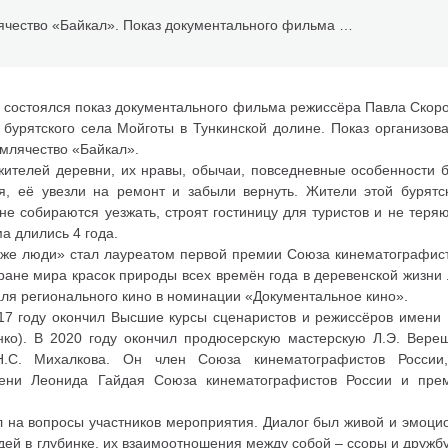
РОО Иркутское землячество «Байкал». Показ документального фильма режиссера Павла Скоробогатова «Живут же люди»
й состоялся показ документального фильма режиссёра Павла Скор
 бурятского села Мойготы в Тункинской долине. Показ организов
млячество «Байкал».
ителей деревни, их нравы, обычаи, повседневные особенности 
ия, её увезли на ремонт и забыли вернуть. Жители этой бурятс
 не собираются уезжать, строят гостиницу для туристов и не теряю
а длились 4 года.
 же люди» стал лауреатом первой премии Союза кинематографист
ране мира красок природы всех времён года в деревенской жизни
ля регионального кино в номинации «Документальное кино».
017 году окончил Высшие курсы сценаристов и режиссёров имени
енко). В 2020 году окончил продюсерскую мастерскую Л.Э. Вер
 Н.С. Михалкова. Он член Союза кинематографистов России
мени Леонида Гайдая Союза кинематографистов России и пре
 на вопросы участников мероприятия. Диалог был живой и эмоцио
ей в глубинке, их взаимоотношения между собой – ссоры и дружб