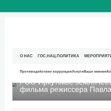
О НАС
ГОС.НАЦ.ПОЛИТИКА
МЕРОПРИЯТ
28 мая 2026
Московский дом национальностей
Противодействие коррупции
Услуги
Ваше мнение
Ко
РОО Иркутское землячест
фильма режиссера Павла