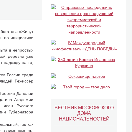
обогатова «Живут
ан по инициативе
быта в непростых
кой деревни уже
т надежду на то,
ов России среди
 людей. Режиссёр
 Георгия Данелии
ещагина Академии
, член Русского
ВЕСТНИК МОСКОВСКОГО
мии Губернатора
ДОМА
НАЦИОНАЛЬНОСТЕЙ
нальный, так как
у, взаимопомощь,