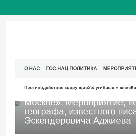
О НАС
ГОС.НАЦ.ПОЛИТИКА
МЕРОПРИЯТ
20 декабря 2024
Московский дом национальностей
Противодействие коррупции
Услуги
Ваше мнение
Ко
РОО «Национально-культу
Москве». Мероприятие, п
географа, известного пис
Эскендеровича Аджиева