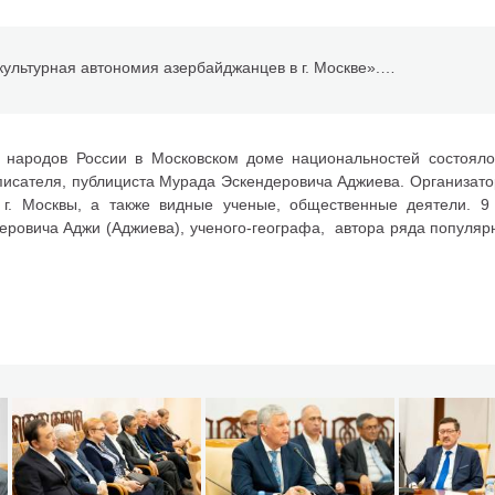
РОО «Национально-культурная автономия азербайджанцев в г. Москве». Мероприятие, посвященное 80-летию ученого-географа, известного писателя, публициста Мурада Эскендеровича Аджиева
х народов России в Московском доме национальностей состояло
 писателя, публициста Мурада Эскендеровича Аджиева. Организат
 г. Москвы, а также видные ученые, общественные деятели. 9 
ровича Аджи (Аджиева), ученого-географа, автора ряда популярн