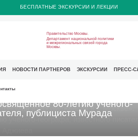
БЕСПЛАТНЫЕ ЭКСКУРСИИ И ЛЕКЦИИ
Правительство Москвы.
Департамент национальной политики
и межрегиональных связей города
Москвы.
ИЯ
НОВОСТИ ПАРТНЕРОВ
ЭКСКУРСИИ
ПРЕСС-С
нтакты
рная автономия азербайджанце
освященное 80-летию ученого-
ателя, публициста Мурада