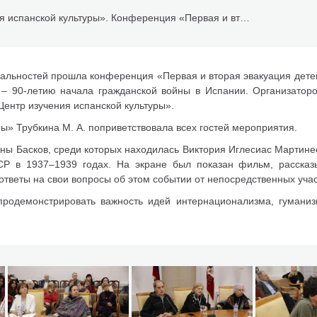
РОО «Центр изучения испанской культуры». Конференция «Первая и вторая эвакуация детей войны — 1937-1939, 1941-1945гг»
ональностей прошла конференция «Первая и вторая эвакуация дет
е – 90-летию начала гражданской войны в Испании. Организатор
ентр изучения испанской культуры».
ы» Трубкина М. А. поприветствовала всех гостей мероприятия.
ны Басков, среди которых находилась Виктория Иглесиас Мартинес
СР в 1937–1939 годах. На экране был показан фильм, расска
 ответы на свои вопросы об этом событии от непосредственных учас
продемонстрировать важность идей интернационализма, гуманиз