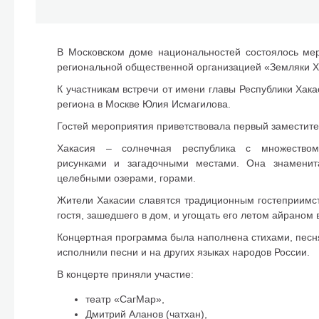
В Московском доме национальностей состоялось мер
региональной общественной организацией «Земляки Х
К участникам встречи от имени главы Республики Хак
региона в Москве Юлия Исмагилова.
Гостей мероприятия приветствовала первый замести
Хакасия – солнечная республика с множеством 
рисунками и загадочными местами. Она знаменит
целебными озерами, горами.
Жители Хакасии славятся традиционным гостеприимст
гостя, зашедшего в дом, и угощать его летом айраном 
Концертная программа была наполнена стихами, песня
исполнили песни и на других языках народов России.
В концерте приняли участие:
театр «СагМар»,
Дмитрий Аланов (чатхан),