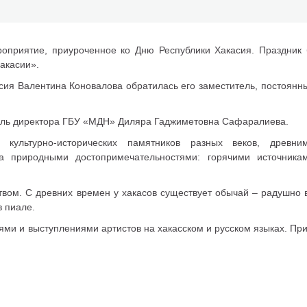
оприятие, приуроченное ко Дню Республики Хакасия. Праздник 
акасии».
асия Валентина Коновалова обратилась его заместитель, постоянн
тель директора ГБУ «МДН» Диляра Гаджиметовна Сафаралиева.
культурно-исторических памятников разных веков, древни
а природными достопримечательностями: горячими источника
вом. С древних времен у хакасов существует обычай – радушно 
в пиале.
ми и выступлениями артистов на хакасском и русском языках. Пр