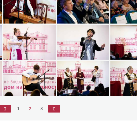
◄
1
2
3
►