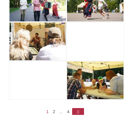
1
2
...
4
►