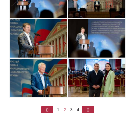
◄
1
2
3
4
►