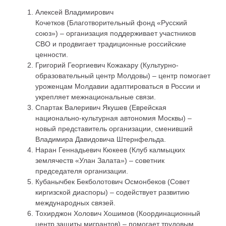
Алексей Владимирович
Кочетков (Благотворительный фонд «Русский
союз») – организация поддерживает участников
СВО и продвигает традиционные российские
ценности.
Григорий Георгиевич Кожакару (Культурно-
образовательный центр Молдовы) – центр помогает
уроженцам Молдавии адаптироваться в России и
укрепляет межнациональные связи.
Спартак Валеривич Якушев (Еврейская
национально-культурная автономия Москвы) –
новый представитель организации, сменивший
Владимира Давидовича Штернфельда.
Наран Геннадьевич Кюкеев (Клуб калмыцких
землячеств «Улан Залата») – советник
председателя организации.
Кубанычбек Бекболотович Осмонбеков (Совет
киргизской диаспоры) – содействует развитию
международных связей.
Тохирджон Холович Хошимов (Координационный
центр защиты мигрантов) – помогает трудовым