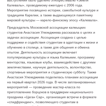
выступления было уделено этнофестивалю «Земля
Калевалы», проводимому ежегодно с 2006 года.
Мероприятие посвящено истории, самобытной культуре и
традициям Карелии, а также выдающемуся памятнику
мировой культуры — карело-финскому эпосу «Калевала».
Председатель Московской ассоциации калмыцких
студентов Анастасия Улюмджиева рассказала о целях и
задачах ассоциации. Ассоциация создана с целью
поддержки и содействия студентам в адаптации к жизни и
обучению в столице, а также для общения и обмена
опытом. Деятельность ассоциации включает
популяризацию культуры и языка Калмыкии, программу
менторства, языковые клубы, взаимодействие с другими
землячествами, научную деятельность, волонтёрство,
спортивные мероприятия и студенческую субботу. Также
Анастасия Улюмджиева поделилась планами ассоциации
на первый квартал 2026 года. В числе запланированных
мероприятий — проведение мастер-класса по
приготовлению борцоков в преддверии национального
праздника «Цаган Сар», организация встречи в формате
«спидфрендинг», позволяющего студентам в