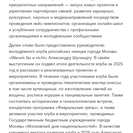
приоритетных направлений — запуск новых проектов и
укрепление партнёрских связей, развитие карьерных,
культурных, научных и медианаправлений посредством
проведения кейс-чемпионатов, организации онлайн-школ
и углубления сотрудничества с профильными
организациями и молодёжными сообществами.
Далее слово было предоставлено руководителю
молодёжного клуба российских немцев города Москвы
«Warum бы и nicht» Александру Шуландту. В своём
выступлении он подвёл итоги деятельности клуба за 2025
год и рассказал о реализованных проектах и
мероприятиях. В течение года участниками клуба были
организованы и проведены тематические мастер-классы,
в том числе кулинарные, по изготовлению свечей из
вощины, росписи игрушек и танцевальные занятия. Также
состоялись исторические и генеалогические встречи,
концертная программа «Февральские грёзы», а также
активное участие клуба в мероприятиях, проводимых
Государственным бюджетным учреждением города
Москвы «Московский дом национальностей». В качестве
ключевого вектора развития клуба в 2026 году Александр