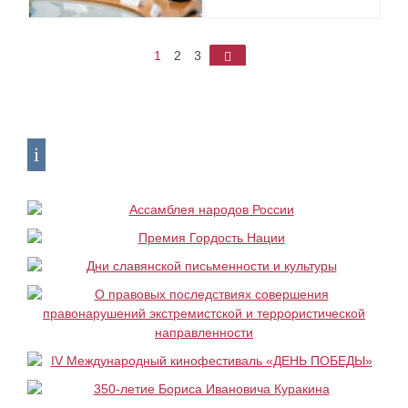
1
2
3
►