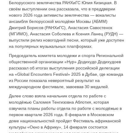
Белорусского землячества РАНХиГС Юлия Кизицкая. В
своём выступлении она рассказала, что в преддверии
нового 2026 года активисты землячества — вокалисты
ансамбля белорусской молодёжи Москвы (АБММ)
Дмитрий Борисов (РАНХиГС), Анастасия Савостенок
(МГИМО), Анастасия Соболева и Ксения Ланец (РУДН) —
выпустили релиз новогодней песни, который уже доступен
на популярных музыкальных платформах.
Председатель комитета молодежи и спорта Региональной
общественной организации «Нур» Додихудо Додихудоев
рассказал об итогах выступления российской делегации
на «Global Encounters Festival» 2025 в Дубае, где команда
из России показала невероятный результат на
международном фестивале, завоевав 30 медалей.
Далее слово взяла начальник отдела по работе с
молодёжью Саломея Тенгизовна Аблотия, которая
озвучила планы работы отдела по работе с молодёжью в
первом квартале 2026 года. 8 февраля в Московском
доме национальностей пройдет Фестиваль африканской
культуры «Окно в Африку», 14 февраля состоится