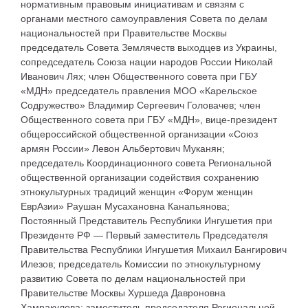
нормативным правовым инициативам и связям с
органами местного самоуправления Совета по делам
национальностей при Правительстве Москвы
председатель Совета Землячеств выходцев из Украины,
сопредседатель Союза нации народов России Николай
Иванович Лях; член Общественного совета при ГБУ
«МДН» председатель правления МОО «Карельское
Содружество» Владимир Сергеевич Головачев; член
Общественного совета при ГБУ «МДН», вице-президент
общероссийской общественной организации «Союз
армян России» Левон Альбертович Муканян;
председатель Координационного совета Региональной
общественной организации содействия сохранению
этнокультурных традиций женщин «Форум женщин
ЕврАзии» Раушан Мусахановна Канапьянова;
Постоянный Представитель Республики Ингушетия при
Президенте РФ — Первый заместитель Председателя
Правительства Республики Ингушетия Михаил Бангирович
Илезов; председатель Комиссии по этнокультурному
развитию Совета по делам национальностей при
Правительстве Москвы Хуршеда Давроновна
Хамракулова; заместитель председателя Региональной