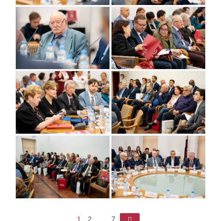
1
2
...
7
►