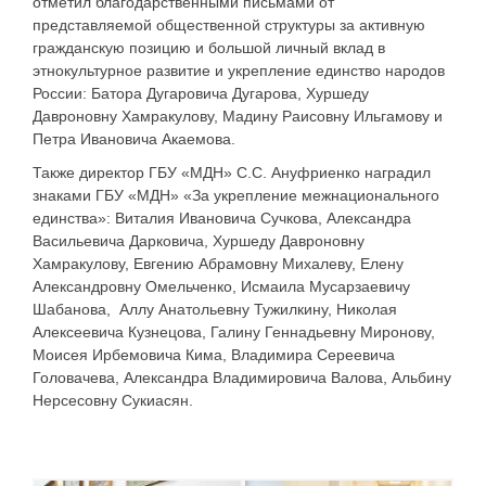
отметил благодарственными письмами от
представляемой общественной структуры за активную
гражданскую позицию и большой личный вклад в
этнокультурное развитие и укрепление единство народов
России: Батора Дугаровича Дугарова, Хуршеду
Давроновну Хамракулову, Мадину Раисовну Ильгамову и
Петра Ивановича Акаемова.
Также директор ГБУ «МДН» С.С. Ануфриенко наградил
знаками ГБУ «МДН» «За укрепление межнационального
единства»: Виталия Ивановича Сучкова, Александра
Васильевича Дарковича, Хуршеду Давроновну
Хамракулову, Евгению Абрамовну Михалеву, Елену
Александровну Омельченко, Исмаила Мусарзаевичу
Шабанова, Аллу Анатольевну Тужилкину, Николая
Алексеевича Кузнецова, Галину Геннадьевну Миронову,
Моисея Ирбемовича Кима, Владимира Сереевича
Головачева, Александра Владимировича Валова, Альбину
Нерсесовну Сукиасян.