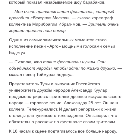
который показал незабываемое шоу барабанов.
—
Мне очень нравится этот фестиваль, который
проводит «Вечерняя Москва»,
— сказал хореограф
коллектива
Мирибрагим Ибрагимов
. —
Зрители очень
хорошо приняли наш номер.
Одним из самых замечательных моментов стало
исполнение песни «Арго» мощными голосами семьи
Боджгуа.
—
Считаю, что такие фестивали нужны. Они
объединяют народы, чтобы идти по жизни дружно,
—
сказал певец
Теймураз Боджгуа
.
Представитель Тувы и выпускник Российского
университета дружбы народов Александр Куулар
продемонстрировал зрителям древнее искусство своего
народа — горловое пение. Александру 28 лет. Он наш
коллега. Тележурналист. И делает репортажи о жизни
столицы для тувинского телевидения. Он заверил, что
обязательно расскажет о фестивале своим зрителям.
К 18 часам к сцене подтягивалось все больше народу.