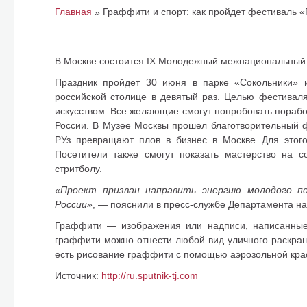
Главная
Граффити и спорт: как пройдет фестиваль 
»
В Москве состоится IX Молодежный межнациональный 
Праздник пройдет 30 июня в парке «Сокольники» и
российской столице в девятый раз. Целью фестивал
искусством. Все желающие смогут попробовать порабо
России. В Музее Москвы прошел благотворительный фе
РУз превращают плов в бизнес в Москве Для этого
Посетители также смогут показать мастерство на сор
стритболу.
«Проект призван направить энергию молодого по
России»
, — пояснили в пресс-службе Департамента н
Граффити — изображения или надписи, написанные 
граффити можно отнести любой вид уличного раскраш
есть рисование граффити с помощью аэрозольной кра
Источник:
http://ru.sputnik-tj.com