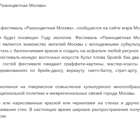
«Разноцветная Москва»
фестиваль «Разноцветная Москва», сообщается на сайте мэра Мо
 будет посвящен Году экологии. Фестиваль «Разноцветная Мо
я является знакомство жителей Москвы с молодежными субкульт
тать с баллончиками краски и создать на асфальте любой рисунок
стиваль-конкурс восточных искусств Культ плова Sputnik Как два
 гостей фестиваля ожидают граффити-картины, мастер-классы и
евнованиях по брейк-дансу, воркауту, скетч-батлу, стрит-арту,
коления на творческое осмысление культурного многообраз
ациональной политики и межрегиональных связей города Москвы.
или нарисованные краской или чернилами на стенах и других 
ивания стен. В настоящее время широкое распространение получ
ски.