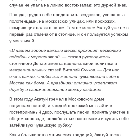
случае не упала на линию восток-запад: это дурной знак.
Правда, трудно себе представить всадников, увешанных
полотенцами, на московских улицах, или прохожих,
швыряющих палки в парке. Тем не менее Акатуй уже не в
первый раз отмечают в столице, и он пользуется успехом
у москвичей.
«
В нашем городе каждый месяц проходит несколько
подобных мероприятий,
— сказал
руководитель
столичного Департамента национальной политики и
межрегиональных связей Виталий Сучков
. —
Для нас
очень важно, чтобы все жители чувствовали себя в
Москве как дома. А праздники отлично укрепляют
дружбу и взаимопонимание между людьми»
.
В этом году Акатуй гремел в Московском доме
национальностей, и каждый прохожий мог зайти в
гостеприимный двор, послушать песни, принять участие в
общем хороводе, полюбоваться костюмами и купить себе
затейливую чувашскую рубаху.
Как и большинство этнических традиций, Акатуй тесно