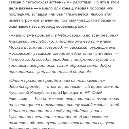
связан с сельскохозяйственными работами. Но что в этом
деле важнее — начало или конец, первая борозда или
последняя, вспашка или сев? Разумеется, любой этап
имеет огромное значение, поэтому чувашский праздник
охватывает весь период посевных работ.
«Акатуй уже прошёл и в Ч­ебоксарах, и во всех регионах
Чувашской республики, а последними его отмечают
Москва и Нижний Новгород,
— рассказал
руководитель
московской чувашской автономии Анатолий Григорьев
. —
На него люди всегда приходят с открытой душой и с
хорошим настроением. Таким образом волна добра
прокатилась чуть ли не по всей стране!»
«Этот праздник пришёл к нам из незапамятных
древних времён,
— отметил
полномочный представитель
Чувашской Республики при Президенте РФ Юрий
Акиньшин
. —
Его отмечают люди, которые выше всего
на свете ценят и почитают основу самой жизни – хлеб.
И такое отношение к хлебу передаётся у нас в
Чувашии из поколения в поколение. А мне хочется
пожелать одного: пусть колосятся наши нивы, пусть
богатеет наша земля»
.