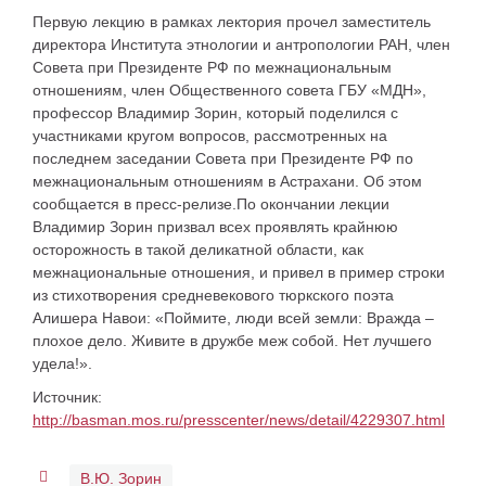
Первую лекцию в рамках лектория прочел заместитель
директора Института этнологии и антропологии РАН, член
Совета при Президенте РФ по межнациональным
отношениям, член Общественного совета ГБУ «МДН»,
профессор Владимир Зорин, который поделился с
участниками кругом вопросов, рассмотренных на
последнем заседании Совета при Президенте РФ по
межнациональным отношениям в Астрахани. Об этом
сообщается в пресс-релизе.По окончании лекции
Владимир Зорин призвал всех проявлять крайнюю
осторожность в такой деликатной области, как
межнациональные отношения, и привел в пример строки
из стихотворения средневекового тюркского поэта
Алишера Навои: «Поймите, люди всей земли: Вражда –
плохое дело. Живите в дружбе меж собой. Нет лучшего
удела!».
Источник:
http://basman.mos.ru/presscenter/news/detail/4229307.html
В.Ю. Зорин