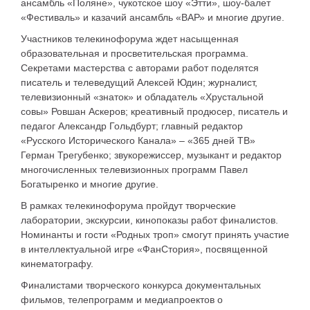
ансамбль «Поляне», чукотское шоу «Этти», шоу-балет
«Фестиваль» и казачий ансамбль «ВАР» и многие другие.
Участников телекинофорума ждет насыщенная
образовательная и просветительская программа.
Секретами мастерства с авторами работ поделятся
писатель и телеведущий Алексей Юдин; журналист,
телевизионный «знаток» и обладатель «Хрустальной
совы» Ровшан Аскеров; креативный продюсер, писатель и
педагог Александр Гольдбурт; главный редактор
«Русского Исторического Канала» – «365 дней ТВ»
Герман Трегубенко; звукорежиссер, музыкант и редактор
многочисленных телевизионных программ Павел
Богатыренко и многие другие.
В рамках телекинофорума пройдут творческие
лаборатории, экскурсии, кинопоказы работ финалистов.
Номинанты и гости «Родных троп» смогут принять участие
в интеллектуальной игре «ФанСтория», посвященной
кинематографу.
Финалистами творческого конкурса документальных
фильмов, телепрограмм и медиапроектов о