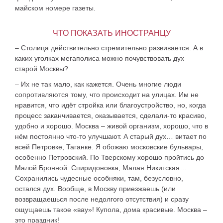
майском номере газеты.
ЧТО ПОКАЗАТЬ ИНОСТРАНЦУ
– Столица действительно стремительно развивается. А в
каких уголках мегаполиса можно почувствовать дух
старой Москвы?
– Их не так мало, как кажется. Очень многие люди
сопротивляются тому, что происходит на улицах. Им не
нравится, что идёт стройка или благоустройство, но, когда
процесс заканчивается, оказывается, сделали-то красиво,
удобно и хорошо. Москва – живой организм, хорошо, что в
нём постоянно что-то улучшают. А старый дух… витает по
всей Петровке, Таганке. Я обожаю московские бульвары,
особенно Петровский. По Тверскому хорошо пройтись до
Малой Бронной. Спиридоновка, Малая Никитская…
Сохранились чудесные особняки, там, безусловно,
остался дух. Вообще, в Москву приезжаешь (или
возвращаешься после недолгого отсутствия) и сразу
ощущаешь такое «вау»! Купола, дома красивые. Москва –
это праздник!