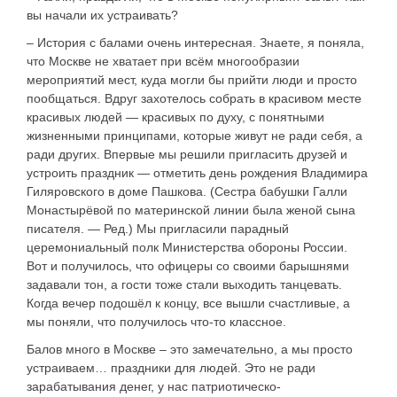
вы начали их устраивать?
– История с балами очень интересная. Знаете, я поняла,
что Москве не хватает при всём многообразии
мероприятий мест, куда могли бы прийти люди и просто
пообщаться. Вдруг захотелось собрать в красивом месте
красивых людей — красивых по духу, с понятными
жизненными принципами, которые живут не ради себя, а
ради других. Впервые мы решили пригласить друзей и
устроить праздник — отметить день рождения Владимира
Гиляровского в доме Пашкова. (Сестра бабушки Галли
Монастырёвой по материнской линии была женой сына
писателя. — Ред.) Мы пригласили парадный
церемониальный полк Министерства обороны России.
Вот и получилось, что офицеры со своими барышнями
задавали тон, а гости тоже стали выходить танцевать.
Когда вечер подошёл к концу, все вышли счастливые, а
мы поняли, что получилось что-то классное.
Балов много в Москве – это замечательно, а мы просто
устраиваем… праздники для людей. Это не ради
зарабатывания денег, у нас патриотическо-