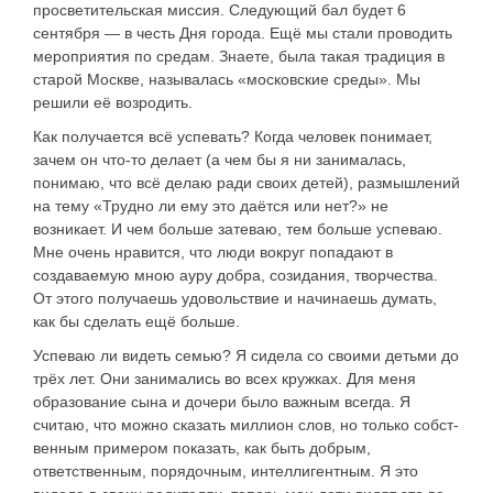
просветительская миссия. Следующий бал будет 6
сентября — в честь Дня города. Ещё мы стали проводить
мероприятия по средам. Знаете, была такая традиция в
старой Москве, называлась «московские среды». Мы
решили её возродить.
Как получается всё успевать? Когда человек понимает,
зачем он что-то делает (а чем бы я ни занималась,
понимаю, что всё делаю ради своих детей), размышлений
на тему «Трудно ли ему это даётся или нет?» не
возникает. И чем больше затеваю, тем больше успеваю.
Мне очень нравится, что люди вокруг попадают в
создаваемую мною ауру добра, созидания, творчества.
От этого получаешь удовольствие и начинаешь думать,
как бы сделать ещё больше.
Успеваю ли видеть семью? Я сидела со своими детьми до
трёх лет. Они занимались во всех кружках. Для меня
образование сына и дочери было важным всегда. Я
считаю, что можно сказать миллион слов, но только собст­
венным примером показать, как быть добрым,
ответственным, порядочным, интеллигентным. Я это