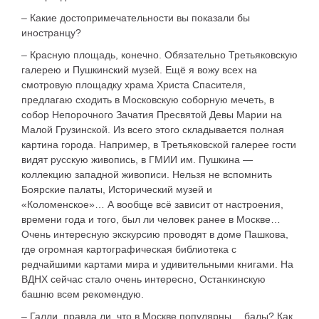
– Какие достопримечательности вы показали бы
иностранцу?
– Красную площадь, конечно. Обязательно Третьяковскую
галерею и Пушкинский музей. Ещё я вожу всех на
смотровую площадку храма Христа Спасителя,
предлагаю сходить в Московскую соборную мечеть, в
собор Непорочного Зачатия Пресвятой Девы Марии на
Малой Грузинской. Из всего этого складывается полная
картина города. Например, в Третьяковской галерее гости
видят русскую живопись, в ГМИИ им. Пушкина —
коллекцию западной живописи. Нельзя не вспомнить
Боярские палаты, Исторический музей и
«Коломенское»… А вообще всё зависит от настроения,
времени года и того, был ли человек ранее в Москве…
Очень интересную экскурсию проводят в доме Пашкова,
где огромная картографическая библиотека с
редчайшими картами мира и удивительными книгами. На
ВДНХ сейчас стало очень интересно, Останкинскую
башню всем рекомендую.
– Галли, правда ли, что в Москве популярны… балы? Как