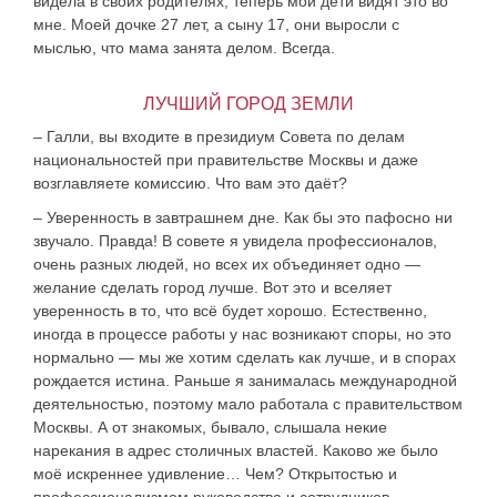
видела в своих родителях, теперь мои дети видят это во
мне. Моей дочке 27 лет, а сыну 17, они выросли с
мыслью, что мама занята делом. Всегда.
ЛУЧШИЙ ГОРОД ЗЕМЛИ
– Галли, вы входите в президиум Совета по делам
национальностей при правительстве Москвы и даже
возглавляете комиссию. Что вам это даёт?
– Уверенность в завтрашнем дне. Как бы это пафосно ни
звучало. Правда! В совете я увидела профессионалов,
очень разных людей, но всех их объединяет одно —
желание сделать город лучше. Вот это и вселяет
уверенность в то, что всё будет хорошо. Естественно,
иногда в процессе работы у нас возникают споры, но это
нормально — мы же хотим сделать как лучше, и в спорах
рождается истина. Раньше я занималась международной
деятельностью, поэтому мало работала с правительством
Москвы. А от знакомых, бывало, слышала некие
нарекания в адрес столичных властей. Каково же было
моё искреннее удивление… Чем? Открытостью и