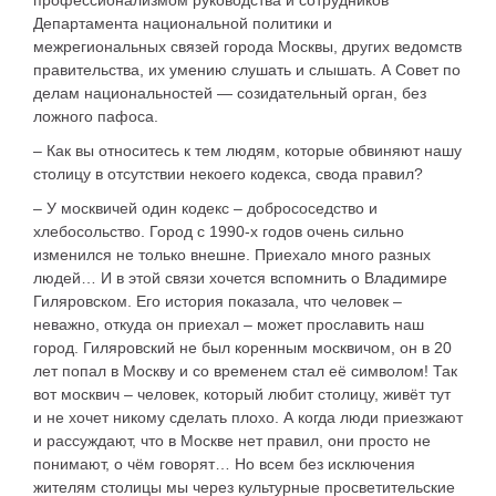
профессионализмом руководства и сотрудников
Департамента национальной политики и
межрегиональных связей города Москвы, других ведомств
правительства, их умению слушать и слышать. А Совет по
делам национальностей — созидательный орган, без
ложного пафоса.
– Как вы относитесь к тем людям, которые обвиняют нашу
столицу в отсутствии некоего кодекса, свода правил?
– У москвичей один кодекс – добрососедство и
хлебосоль­ство. Город с 1990-х годов очень сильно
изменился не только внешне. Приехало много разных
людей… И в этой связи хочется вспомнить о Владимире
Гиляровском. Его история показала, что человек –
неважно, откуда он приехал – может прославить наш
город. Гиляровский не был коренным москвичом, он в 20
лет попал в Москву и со временем стал её символом! Так
вот москвич – человек, который любит столицу, живёт тут
и не хочет никому сделать плохо. А когда люди приезжают
и рассуждают, что в Москве нет правил, они просто не
понимают, о чём говорят… Но всем без исключения
жителям столицы мы через культурные просветительские