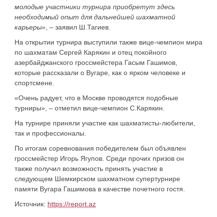
молодые участники турнира приобретут здесь
необходимый опыт для дальнейшей шахматной
карьеры»
, – заявил Ш.Тагиев.
На открытии турнира выступили также вице-чемпион мира
по шахматам Сергей Карякин и отец покойного
азербайджанского гроссмейстера Гасым Гашимов,
которые рассказали о Вугаре, как о ярком человеке и
спортсмене.
«Очень радует, что в Москве проводятся подобные
турниры», – отметил вице-чемпион С.Карякин.
На турнире приняли участие как шахматисты-любители,
так и профессионалы.
По итогам соревнования победителем был объявлен
гроссмейстер Игорь Ягупов. Среди прочих призов он
также получил возможность принять участие в
следующем Шемкирском шахматном супертурнире
памяти Вугара Гашимова в качестве почетного гостя.
Источник:
https://report.az