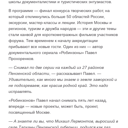
школы документалистики и туристических энтузиастов.
В программе — финал конкурса творческих работ, на
который откликнулись больше 50 областей России,
экскурсии, мастер-классы и лекции. История Москвы и
регионов, туризм и дружба народов — эти и другие темы
стали канвой для короткометражных фильмов участников
форума. Тем временем к началу аккредитации
прибывают все новые гости. Один из них — автор
документального сериала «Робинзоны» Павел
Прохоренков.
—
Снимал по две серии на каждый из 27 районов
Пензенской области
, — рассказывает Павел. —
Удивительно, как много мы знаем о земле заморской и
не подозреваем, как красив родной край. Это надо
исправлять.
«Робинзонов» Павел начал снимать пять лет назад,
впереди — новые проекты, может быть, проект,
посвященный Москве.
—
А знаете ли вы, что Михаил Лермонтов, выросший в
селе Тарханы Пензенской губернии, родился как раз