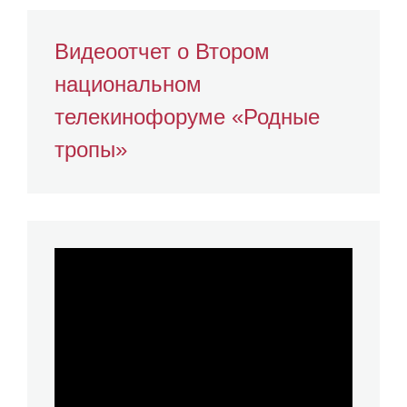
Видеоотчет о Втором
национальном
телекинофоруме «Родные
тропы»