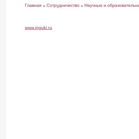
Главная
Сотрудничество
Научные и образовательн
»
»
www.mguki.ru