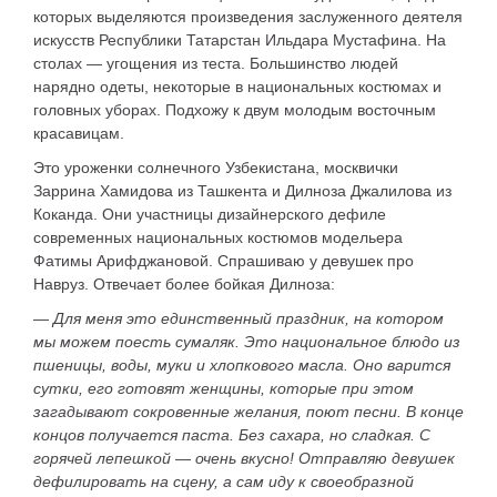
которых выделяются произведения заслуженного деятеля
искусств Республики Татарстан Ильдара Мустафина. На
столах — угощения из теста. Большинство людей
нарядно одеты, некоторые в национальных костюмах и
головных уборах. Подхожу к двум молодым восточным
красавицам.
Это уроженки солнечного Узбекистана, москвички
Заррина Хамидова
из Ташкента и
Дилноза Джалилова
из
Коканда. Они участницы дизайнерского дефиле
современных национальных костюмов модельера
Фатимы Арифджановой. Спрашиваю у девушек про
Навруз. Отвечает более бойкая Дилноза:
—
Для меня это единственный праздник, на котором
мы можем поесть сумаляк. Это национальное блюдо из
пшеницы, воды, муки и хлопкового масла. Оно варится
сутки, его готовят женщины, которые при этом
загадывают сокровенные желания, поют песни. В конце
концов получается паста. Без сахара, но сладкая. С
горячей лепешкой — очень вкусно! Отправляю девушек
дефилировать на сцену, а сам иду к своеобразной