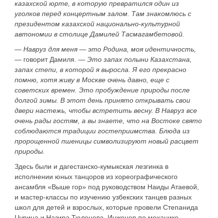
казахской юрте, в которую превратился один из
уголков перед концертным залом. Там знакомлюсь с
президентом казахской национально-культурной
автономии в столице Дамилей Тасмагамбетовой.
—
Навруз для меня — это Родина, моя идентичность,
— говорит Дамиля. —
Это запах полыни Казахстана,
запах степи, в которой я выросла. Я его прекрасно
помню, хотя живу в Москве очень давно, еще с
советских времен. Это пробуждение природы после
долгой зимы. В этот день принято открывать свои
двери настежь, чтобы встретить весну. В Навруз все
очень рады гостям, а вы знаете, что на Востоке свято
соблюдаются традиции гостеприимства. Блюда из
пророщенной пшеницы символизируют новый расцвет
природы.
Здесь были и дагестанско-кумыкская лезгинка в
исполнении юных танцоров из хореографического
ансамбля «Выше гор» под руководством Наиды Атаевой,
и мастер-классы по изучению узбекских танцев разных
школ для детей и взрослых, которые провели Степанида
Цурина и Назира Тюленева. Инженер по механике