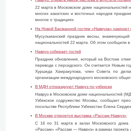
22 марта в Московском доме национальностей н
многих азиатских и восточных народов праздни
многое о традициях.
На Новой Басманной гостям «Навруза» накроют
Мусульманский праздник весны, знаменующий 
национальностей 22 марта. Об этом сообщили в
Навруз собирает гостей
Праздник обновления, который на Востоке отме
переводе с персидского. Он считается Новым го
Хуршеда Хамракулова, член Совета по делам
организации международного московского общег
В МДН отпразднуют Навруз по-узбекски
Навруз в Московском доме национальностей (МДН
Узбекское содружество Москвы, сообщает прес
посольстве Республики Узбекистан Елена Сердю
В Москве откроется выставка «Рассам-Навруз»
С 16 по 31 марта в залах Московского дома н
«Рассам» «Рассам — Навруз» в рамках проекта 