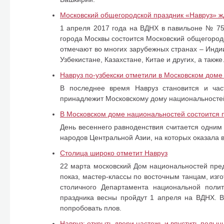
Московский общегородской праздник «Навруз» ж
1 апреля 2017 года на ВДНХ в павильоне № 75
города Москвы состоится Московский общегородс
отмечают во многих зарубежных странах – Индии
Узбекистане, Казахстане, Китае и других, а такж
Навруз по-узбекски отметили в Московском дом
В последнее время Навруз становится и час
принадлежит Московскому дому национальностей 
В Московском доме национальностей состоится 
День весеннего равноденствия считается одним 
народов Центральной Азии, на которых оказала в
Столица широко отметит Навруз
22 марта московский Дом национальностей пре
показ, мастер-классы по восточным танцам, изго
столичного Департамента национальной полит
праздника весны пройдут 1 апреля на ВДНХ. В
попробовать плов.
Навруз: открыть двери настежь и впустить полын