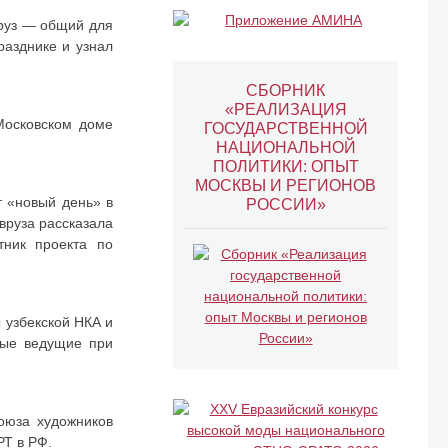
вруз — общий для
разднике и узнал
СБОРНИК
«РЕАЛИЗАЦИЯ
Московском доме
ГОСУДАРСТВЕННОЙ
НАЦИОНАЛЬНОЙ
ПОЛИТИКИ: ОПЫТ
МОСКВЫ И РЕГИОНОВ
т «новый день» в
РОССИИ»
вруза рассказала
тник проекта по
 узбекской НКА и
ные ведущие при
союза художников
РТ в РФ.