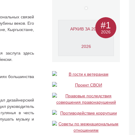
ональных связей
#1
убины веков. Его
АРХИВ ЗА 2011-
не, Кыргызстане,
2026
2026
я заслуга здесь
екски.
циях большинства
дал дизайнерский
щил руководитель
гулянья в честь
лушать музыку и