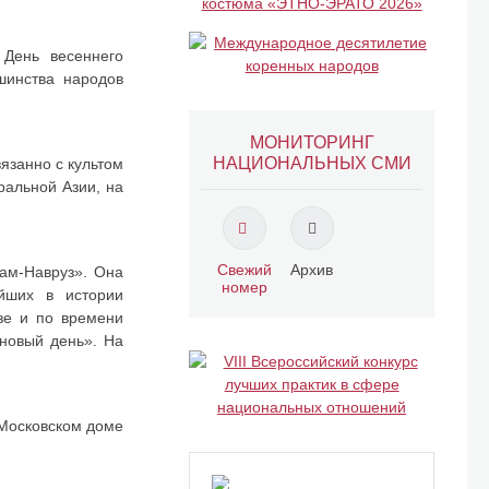
 День весеннего
шинства народов
МОНИТОРИНГ
НАЦИОНАЛЬНЫХ СМИ
язанно с культом
ральной Азии, на
Свежий
Архив
сам-Навруз». Она
номер
йших в истории
азе и по времени
«новый день». На
 Московском доме