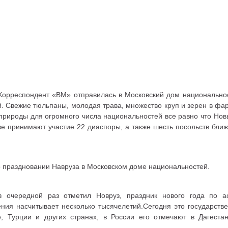
. Корреспондент «ВМ» отправилась в Московский дом национально
й. Свежие тюльпаны, молодая трава, множество круп и зерен в ф
природы для огромного числа национальностей все равно что Нов
е принимают участие 22 диаспоры, а также шесть посольств бли
праздновании Навруза в Московском доме национальностей.
 очередной раз отметил Новруз, праздник нового года по а
ния насчитывает несколько тысячелетий.Сегодня это государств
е, Турции и других странах, в России его отмечают в Дагеста