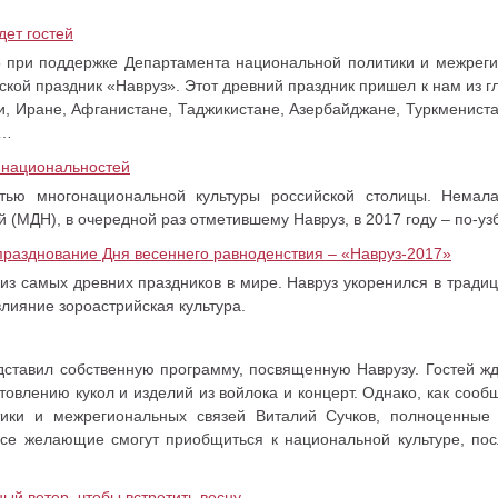
дет гостей
 при поддержке Департамента национальной политики и межреги
кой праздник «Навруз». Этот древний праздник пришел к нам из гл
, Иране, Афганистане, Таджикистане, Азербайджане, Туркмениста
е…
е национальностей
тью многонациональной культуры российской столицы. Немала
(МДН), в очередной раз отметившему Навруз, в 2017 году – по-узб
празднование Дня весеннего равноденствия – «Навруз-2017»
из самых древних праздников в мире. Навруз укоренился в тради
лияние зороастрийская культура.
дставил собственную программу, посвященную Наврузу. Гостей ж
товлению кукол и изделий из войлока и концерт. Однако, как сооб
ики и межрегиональных связей Виталий Сучков, полноценные 
се желающие смогут приобщиться к национальной культуре, пос
ный ветер, чтобы встретить весну