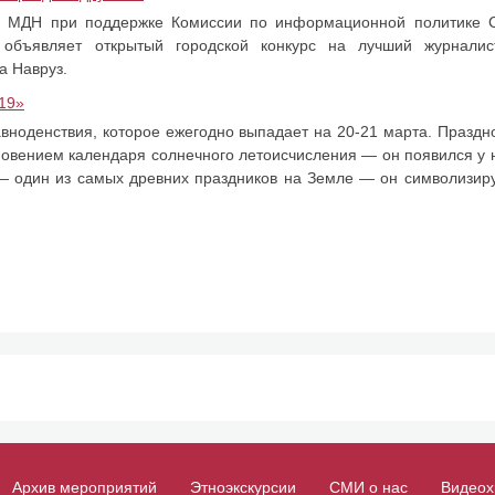
БУ МДН при поддержке Комиссии по информационной политике 
 объявляет открытый городской конкурс на лучший журналис
а Навруз.
19»
вноденствия, которое ежегодно выпадает на 20-21 марта. Праздн
кновением календаря солнечного летоисчисления — он появился у
 — один из самых древних праздников на Земле — он символизир
Архив мероприятий
Этноэкскурсии
СМИ о нас
Видеох