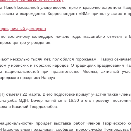
а Новой Басманной улице весело, ярко и красочно встретили На
к весны и возрождения. Корреспондент «ВМ» принял участие в п
 праздничный дастархан
по восточному календарю начало года, масштабно отметят в 
 пресс-центре учреждения.
чают несколько тысяч лет, полюбился горожанам. Навруз означае
дом у иранских и тюркских народов. О традициях празднования На
 национальностей при правительстве Москвы, активный учас
ородского праздника Навруз.
) отметят 22 марта. В его подготовке примут участие также члены
с-служба МДН. Вечер начнётся в 16:30 и его проведут постоян
кова и Василий Твердохлебов.
аци­ональностей пройдет выставка работ членов Творче­ского 
«Национальные праздники», сообщает пресс-служба Полпредства 