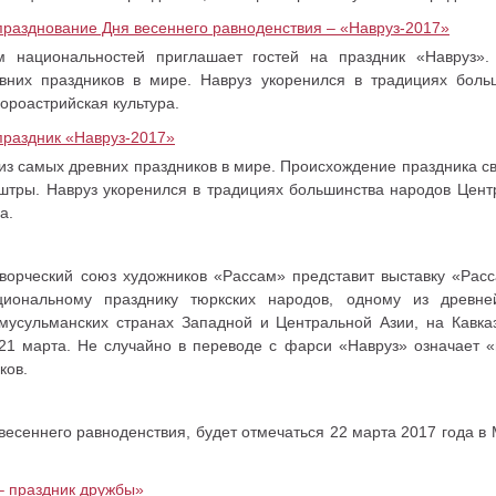
празднование Дня весеннего равноденствия – «Навруз-2017»
 национальностей приглашает гостей на праздник «Навруз».
вних праздников в мире. Навруз укоренился в традициях боль
ороастрийская культура.
праздник «Навруз-2017»
из самых древних праздников в мире. Происхождение праздника св
штры. Навруз укоренился в традициях большинства народов Цент
а.
ворческий союз художников «Рассам» представит выставку «Рас
иональному празднику тюркских народов, одному из древне
 мусульманских странах Западной и Центральной Азии, на Кавк
21 марта. Не случайно в переводе с фарси «Навруз» означает 
ков.
весеннего равноденствия, будет отмечаться 22 марта 2017 года в
– праздник дружбы»